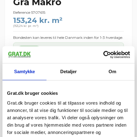
Grå Makro
Reference
5707615
153,24 kr. m²
(
153,24 kr. pr. m²
)
Bondesten kan leveres til hele Danmark inden for 1-3 hverdage.
10 stk.
1 palle = 240 stk.
Palledepositum: 195 kr. pr. IBF-palle (125 kr. retur pr. palle)
Samtykke
Detaljer
Om
1.532,38 kr.
I ALT
inkl. moms
tir 11. august – tor 13.
📦 Forventet levering:
Grat.dk bruger cookies
august
i
⏱ Afsendes førstkommende hverdag (man 10.
Grat.dk bruger cookies til at tilpasse vores indhold og
august)
annoncer, til at vise dig funktioner til sociale medier og til
Leveres til kantsten · Tilkøb aflæsning med
at analysere vores trafik. Vi deler også oplysninger om
medbringertruck/kran i kurven
din brug af vores hjemmeside med vores partnere inden
for sociale medier, annonceringspartnere og
🚚 Se fragtpris til dit område:
Vis