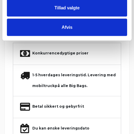
Ved returnering af IBF paller gives 125 kr. retur.
Tillad valgte
Minimumsantallet for køb af varen er 1,013 m².
Afvis
Hos Grat får du:
Konkurrencedygtige priser
1-5 hverdages leveringstid. Levering med
mobiltruckpå alle Big Bags.
Betal sikkert og gebyrfrit
Du kan ønske leveringsdato