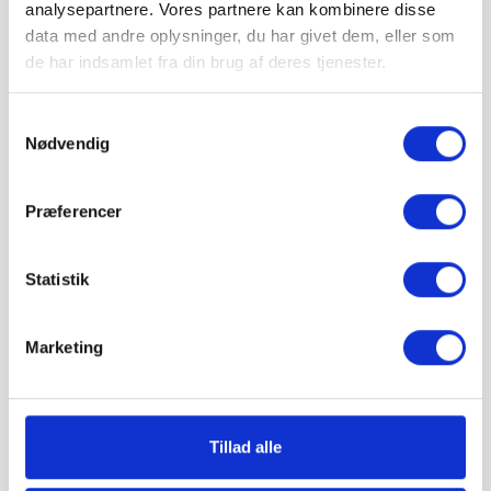
analysepartnere. Vores partnere kan kombinere disse
data med andre oplysninger, du har givet dem, eller som
=
de har indsamlet fra din brug af deres tjenester.
stk.
pris 1.532,38 kr.
Samtykkevalg
Nødvendig
Inkl. moms
Læg i kurv
Præferencer
IBF Bondesten leveres på paller.
Vejledende info
Antal pr. m²:
22,7 stk
Statistik
Vægt pr. m²:
155 kg
Stk. pr. palle:
240 stk.
Marketing
Levering & IBF Paller:
Levering:
Op til 7 paller: Jylland / Fyn. 1425 kr.
Op til 7 paller: Sjælland: 1675 kr.
Fra 8 paller: Gratis!
Tillad alle
IBF Paller:
Depositum pr. palle: 195 kr.