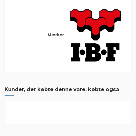
Mærker
1 Anmeldelse
Hurtig levering
Kunder, der købte denne vare, købte også
Hurtig levering, til aftalte tid, sted og pris....kan klart anbefales
By
Christian
on
2020-05-04