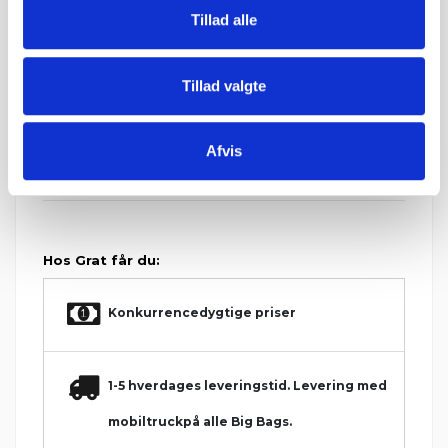
Tillad alle
Levering & IBF Paller:
Levering:
Op til 7 paller: Jylland / Fyn. 1425 kr.
Op til 7 paller: Sjælland: 1675 kr.
Tillad valgte
Fra 8 paller: Gratis!
IBF Paller:
Depositum pr. palle: 195 kr.
Afvis
Ved returnering af IBF paller gives 125 kr. retur.
Hos Grat får du:
Konkurrencedygtige priser
1-5 hverdages leveringstid. Levering med
mobiltruckpå alle Big Bags.