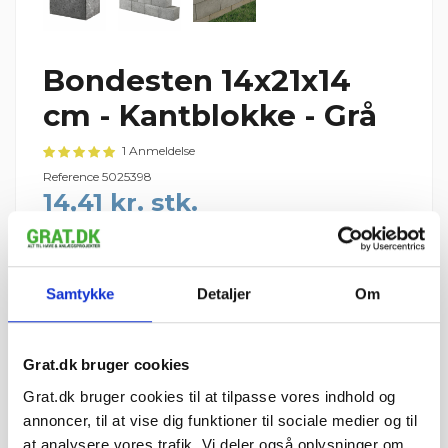
Bondesten 14x21x14
cm - Kantblokke - Grå
1 Anmeldelse
Reference
5025398
14,41 kr. stk.
(
14,41 kr. pr. stk.
)
Vi leverer Bondesten 14x21x14 cm - Kantblokke - Grå til hele
Danmark
Samtykke
Detaljer
Om
192 stk.
1 palle = 192 stk.
Grat.dk bruger cookies
Palledepositum: 195 kr. pr. IBF-palle (125 kr. retur pr. palle)
Grat.dk bruger cookies til at tilpasse vores indhold og
2.767,20 kr.
I ALT
inkl. moms
annoncer, til at vise dig funktioner til sociale medier og til
at analysere vores trafik. Vi deler også oplysninger om
tir 11. august – tor 13.
📦 Forventet levering: