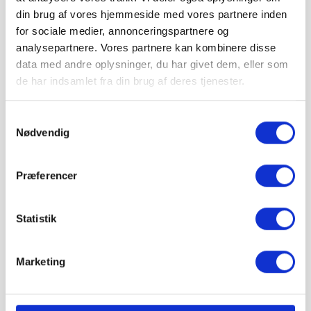
august
i
din brug af vores hjemmeside med vores partnere inden
⏱ Afsendes førstkommende hverdag (man 10.
for sociale medier, annonceringspartnere og
august)
analysepartnere. Vores partnere kan kombinere disse
Leveres til kantsten · Tilkøb aflæsning med
data med andre oplysninger, du har givet dem, eller som
medbringertruck/kran i kurven
de har indsamlet fra din brug af deres tjenester.
🚚 Se fragtpris til dit område:
Vis
Samtykkevalg
Nødvendig
=
m²
Præferencer
pris 2.767,20 kr.
Inkl. moms
Statistik
Læg i kurv
IBF Bondesten leveres på paller.
Marketing
Vejledende info
Antal pr. m²:
34 stk
Vægt pr. stk:
8,5 kg
Stk. pr. palle:
192 stk.