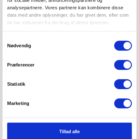
for sociale medier, annonceringspartnere og
analysepartnere. Vores partnere kan kombinere disse
data med andre oplysninger, du har givet dem, eller som
Hos Grat får du:
de har indsamlet fra din brug af deres tjenester.
Konkurrencedygtige priser
Samtykkevalg
Nødvendig
1-5 hverdages leveringstid. Levering med
Præferencer
mobiltruckpå alle Big Bags.
Statistik
Betal sikkert og gebyrfrit
Marketing
Du kan ønske leveringsdato
Tillad alle