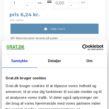
=
m²
stk.
pris 6,24 kr.
Inkl. moms
Læg i kurv
IBF Betonbrosten leveres på paller.
Vejledende info
Antal pr. m²:
277 stk.
Vægt pr. stk.:
0,5 kg
Stk. pr. palle:
648 stk.
Samtykke
Detaljer
Om
Levering & IBF Paller:
Levering:
Op til 7 paller: Jylland / Fyn. 1425 kr.
Op til 7 paller: Sjælland: 1675 kr.
Grat.dk bruger cookies
Fra 8 paller: Gratis!
Grat.dk bruger cookies til at tilpasse vores indhold og
annoncer, til at vise dig funktioner til sociale medier og til
IBF Paller:
Depositum pr. palle: 195 kr.
at analysere vores trafik. Vi deler også oplysninger om
Ved returnering af IBF paller gives 125 kr. retur.
din brug af vores hjemmeside med vores partnere inden