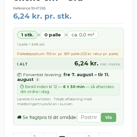
Reference
5947265
6,24 kr. pr. stk.
1 stk.
0 palle
ca. 0,0 m²
=
=
1 palle = 648 stk.
Palledepositum: 195 kr. pr. IBF-palle (125 kr. retur pr. palle)
6,24 kr.
I ALT
inkl. moms
fre 7. august – tir 11.
📦 Forventet levering:
august
i
⏱ Bestil inden kl. 12 —
6 t 30 min
— så afsendes
din ordre i dag
Leveres til kantsten · Tilkøb aflæsning med
medbringertruck/kran i kurven
🚚 Se fragtpris til dit område:
Vis