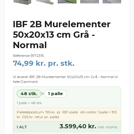
IBF 2B Murelementer
50x20x13 cm Grå -
Normal
Reference
5972315
74,99 kr. pr. stk.
Vi leverer IBF 2B Murelementer 50x20x13 cm Grå - Normal til
hele Danmark
48 stk.
1 palle
=
1 palle = 48 stk.
Palledepositum: 195 kr. pr. IBF-palle · din ordre: 1 palle = 195
kr. (125 kr. retur pr. palle)
3.599,40 kr.
I ALT
inkl. moms