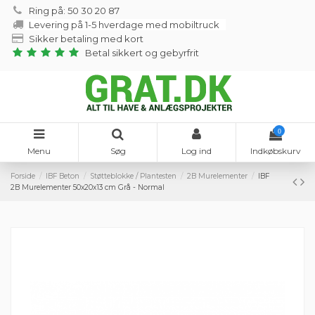
Ring på: 50 30 20 87
Levering på 1-5 hverdage med mobiltruck
Sikker betaling med kort
Betal sikkert og gebyrfrit
0
Menu
Søg
Log ind
Indkøbskurv
Forside
IBF Beton
Støtteblokke / Plantesten
2B Murelementer
IBF
2B Murelementer 50x20x13 cm Grå - Normal