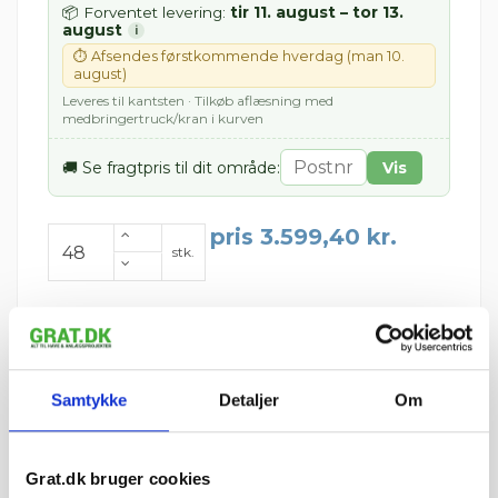
tir 11. august – tor 13.
📦 Forventet levering:
august
i
⏱ Afsendes førstkommende hverdag (man 10.
august)
Leveres til kantsten · Tilkøb aflæsning med
medbringertruck/kran i kurven
🚚 Se fragtpris til dit område:
Vis
pris 3.599,40 kr.
stk.
Læg i kurv
Samtykke
Detaljer
Om
IBF 2B Murelementer leveres på paller.
Vejledende info
Antal pr. m²:
15,4 stk.
Vægt pr. stk.:
28,5 kg
Grat.dk bruger cookies
Stk. pr. palle:
48 stk.