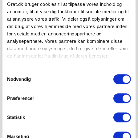
Grat.dk bruger cookies til at tilpasse vores indhold og
annoncer, til at vise dig funktioner til sociale medier og til
Levering & IBF Paller:
Levering:
at analysere vores trafik. Vi deler også oplysninger om
Op til 7 paller: Jylland / Fyn. 1425 kr.
din brug af vores hjemmeside med vores partnere inden
Op til 7 paller: Sjælland: 1675 kr.
for sociale medier, annonceringspartnere og
Fra 8 paller: Gratis!
analysepartnere. Vores partnere kan kombinere disse
IBF Paller:
data med andre oplysninger, du har givet dem, eller som
Depositum pr. palle: 195 kr.
Ved returnering af IBF paller gives 125 kr. retur.
de har indsamlet fra din brug af deres tjenester.
Samtykkevalg
Nødvendig
Hos Grat får du:
Præferencer
Konkurrencedygtige priser
Statistik
1-5 hverdages leveringstid. Levering med
mobiltruckpå alle Big Bags.
Marketing